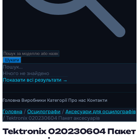
Шукати
Пошук...
Нічого не знайдено
Показати всі результати →
Головна
Виробники
Категорії
Про нас
Контакти
Головна
/
Осцилографи
/
Аксесуари для осцилографів
/
Tektronix 020230604 Пакет аксесуарів
Tektronix 020230604 Пакет