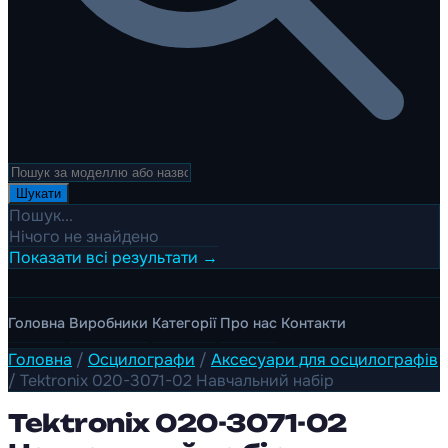
Шукати
Пошук...
Нічого не знайдено
Показати всі результати →
Головна
Виробники
Категорії
Про нас
Контакти
Головна
/
Осцилографи
/
Аксесуари для осцилографів
/
Tektronix 020-3071-02 Навчальний набір
Tektronix 020-3071-02