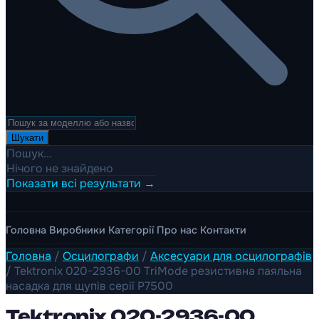
Шукати
Пошук...
Нічого не знайдено
Показати всі результати →
Головна
Виробники
Категорії
Про нас
Контакти
Головна
/
Осцилографи
/
Аксесуари для осцилографів
/
Tektronix 020-2936-00 TriMode резистивна паяльна
насадка для щупів серії P7500
Tektronix 020-2936-00