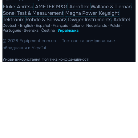
Fluke
Anritsu
AMETEK M&G
Aeroflex
Wallace & Tiernan
Sonel Test & Measurement
Magna Power
Keysight
Tektronix
Rohde & Schwarz
Dwyer Instruments
Additel
Deutsch
·
English
·
Español
·
Français
·
Italiano
·
Nederlands
·
Polski
·
Português
·
Svenska
·
Čeština
·
Українська
© 2026 Equipment.com.ua — Тестове та вимірювальне
обладнання в Україні
Умови використання
Політика конфіденційності