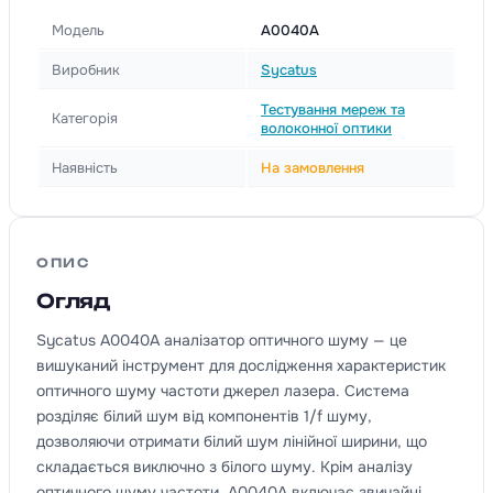
Модель
A0040A
Виробник
Sycatus
Тестування мереж та
Категорія
волоконної оптики
Наявність
На замовлення
ОПИС
Огляд
Sycatus A0040A аналізатор оптичного шуму — це
вишуканий інструмент для дослідження характеристик
оптичного шуму частоти джерел лазера. Система
розділяє білий шум від компонентів 1/f шуму,
дозволяючи отримати білий шум лінійної ширини, що
складається виключно з білого шуму. Крім аналізу
оптичного шуму частоти, A0040A включає звичайні