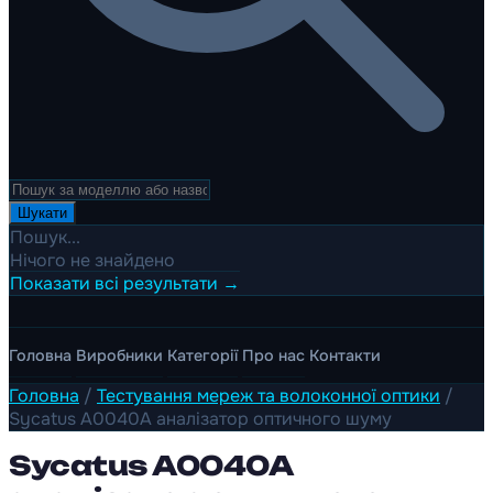
Шукати
Пошук...
Нічого не знайдено
Показати всі результати →
Головна
Виробники
Категорії
Про нас
Контакти
Головна
/
Тестування мереж та волоконної оптики
/
Sycatus A0040A аналізатор оптичного шуму
Sycatus A0040A