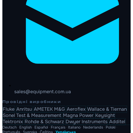
sales@equipment.com.ua
Провідні виробники
Fluke
Anritsu
AMETEK M&G
Aeroflex
Wallace & Tiernan
Sonel Test & Measurement
Magna Power
Keysight
Tektronix
Rohde & Schwarz
Dwyer Instruments
Additel
Deutsch
·
English
·
Español
·
Français
·
Italiano
·
Nederlands
·
Polski
·
Português
·
Svenska
·
Čeština
·
Українська