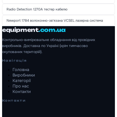
Radio Detection 1270A тестер кабелю
Newport 1784 волоконно-зв'язана VCSEL лазерна система
equipment
.com.ua
Контрольно-вимірювальне обладнання від провідних
виробників. Доставка по Україні (крім тимчасово
окупованих територій).
Навігація
Головна
Виробники
Категорії
Про нас
Контакти
Контакти