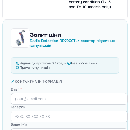
battery condition (Tx-5
and Tx-10 models only).
Запит ціни
Radio Detection RD7000TL+ локатор підземних
комунікацій
Відповідь протягом 24 годин
Без зобов'язань
Пряма комунікація
КОНТАКТНА ІНФОРМАЦІЯ
Email
*
Телефон
Ваше ім'я