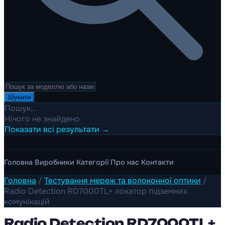
Шукати
Пошук...
Нічого не знайдено
Показати всі результати →
Головна
Виробники
Категорії
Про нас
Контакти
Головна
/
Тестування мереж та волоконної оптики
/
Radio Detection RD7000TL+ локатор підземних
комунікацій
Radio Detection RD7000TL+