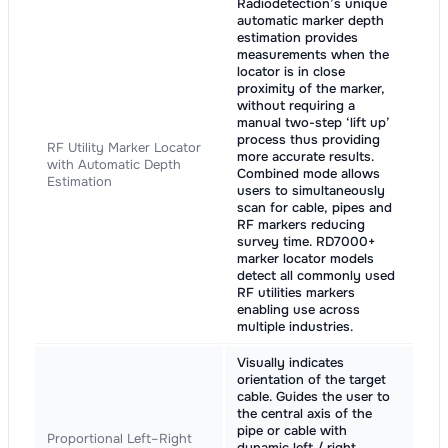
Radiodetection’s unique
automatic marker depth
estimation provides
measurements when the
locator is in close
proximity of the marker,
without requiring a
manual two-step ‘lift up’
process thus providing
RF Utility Marker Locator
more accurate results.
with Automatic Depth
Combined mode allows
Estimation
users to simultaneously
scan for cable, pipes and
RF markers reducing
survey time. RD7000+
marker locator models
detect all commonly used
RF utilities markers
enabling use across
multiple industries.
Visually indicates
orientation of the target
cable. Guides the user to
the central axis of the
pipe or cable with
Proportional Left–Right
dynamic left / right