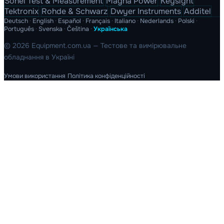
Sonel Test & Measurement
Magna Power
Keysight
Tektronix
Rohde & Schwarz
Dwyer Instruments
Additel
Deutsch
·
English
·
Español
·
Français
·
Italiano
·
Nederlands
·
Polski
·
Português
·
Svenska
·
Čeština
·
Українська
© 2026 Equipment.com.ua — Тестове та вимірювальне
обладнання в Україні
Умови використання
Політика конфіденційності