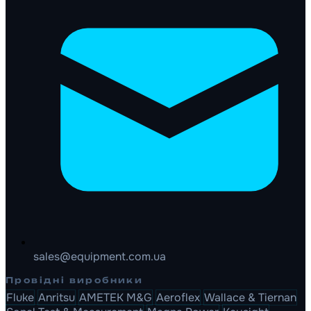
sales@equipment.com.ua
Провідні виробники
Fluke
Anritsu
AMETEK M&G
Aeroflex
Wallace & Tiernan