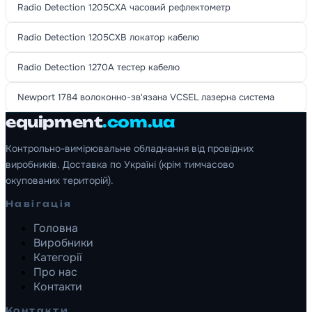
Radio Detection 1205CXA часовий рефлектометр
Radio Detection 1205CXB локатор кабелю
Radio Detection 1270A тестер кабелю
Newport 1784 волоконно-зв'язана VCSEL лазерна система
equipment
.com.ua
Контрольно-вимірювальне обладнання від провідних
виробників. Доставка по Україні (крім тимчасово
окупованих територій).
Навігація
Головна
Виробники
Категорії
Про нас
Контакти
Контакти