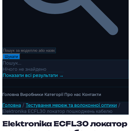
Шукати
Пошук...
Нічого не знайдено
Показати всі результати →
Головна
Виробники
Категорії
Про нас
Контакти
Головна
/
Тестування мереж та волоконної оптики
/
Elektronika ECFL30 локатор пошкоджень кабелю
Elektronika ECFL30 локатор