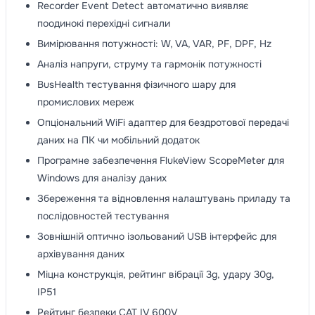
Recorder Event Detect автоматично виявляє
поодинокі перехідні сигнали
Вимірювання потужності: W, VA, VAR, PF, DPF, Hz
Аналіз напруги, струму та гармонік потужності
BusHealth тестування фізичного шару для
промислових мереж
Опціональний WiFi адаптер для бездротової передачі
даних на ПК чи мобільний додаток
Програмне забезпечення FlukeView ScopeMeter для
Windows для аналізу даних
Збереження та відновлення налаштувань приладу та
послідовностей тестування
Зовнішній оптично ізольований USB інтерфейс для
архівування даних
Міцна конструкція, рейтинг вібрації 3g, удару 30g,
IP51
Рейтинг безпеки CAT IV 600V