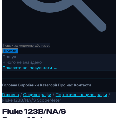
Шукати
Пошук...
Нічого не знайдено
Показати всі результати →
Головна
Виробники
Категорії
Про нас
Контакти
Головна
/
Осцилографи
/
Портативні осцилографи
/
Fluke 123B/NA/S ScopeMeter
Fluke 123B/NA/S