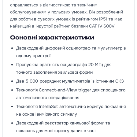
справляється з діагностикою та технічним
обслуговуванням у польових умовах. Він розроблений
для роботи в суворих умовах із рейтингом IP51 та має
найвищий в індустрії рейтинг безпеки CAT IV 600V.
Основні характеристики
Двовходовий цифровий осцилограф та мультиметр в
одному пристрої
Пропускна здатність осцилографа 20 МГц для
точного захоплення хвильової форми
Два 5 000-розрядних мультиметрів із істинним СКЗ
Технологія Connect-and-View trigger для спрощеного
автоматичного операціювання
Технологія IntellaSet автоматично коригує показання
на основі виміряного сигналу
Двовходовий реєстратор хвильової форми та
показань для моніторингу даних в часі