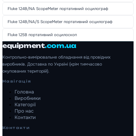
Fluke 124B/NA ScopeMeter портативний осцилограф
Fluke 124B/NA/S ScopeMeter портативний осцилограф
Fluke 125B портативний осцилоскоп
equipment
.com.ua
Контрольно-вимірювальне обладнання від провідних
виробників. Доставка по Україні (крім тимчасово
окупованих територій).
Навігація
Головна
Виробники
Категорії
Про нас
Контакти
Контакти