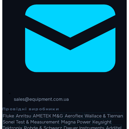
sales@equipment.com.ua
Провідні виробники
Fluke
Anritsu
AMETEK M&G
Aeroflex
Wallace & Tiernan
Sonel Test & Measurement
Magna Power
Keysight
Tektronix
Rohde & Schwarz
Dwyer Instruments
Additel