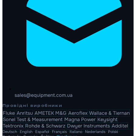
sales@equipment.com.ua
Провідні виробники
Fluke
Anritsu
AMETEK M&G
Aeroflex
Wallace & Tiernan
Sonel Test & Measurement
Magna Power
Keysight
Tektronix
Rohde & Schwarz
Dwyer Instruments
Additel
Deutsch
·
English
·
Español
·
Français
·
Italiano
·
Nederlands
·
Polski
·