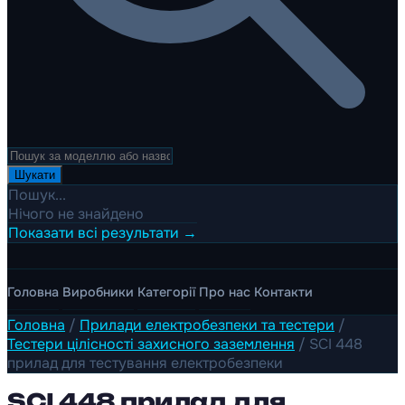
Шукати
Пошук...
Нічого не знайдено
Показати всі результати →
Головна
Виробники
Категорії
Про нас
Контакти
Головна
/
Прилади електробезпеки та тестери
/
Тестери цілісності захисного заземлення
/
SCI 448
прилад для тестування електробезпеки
SCI 448 прилад для