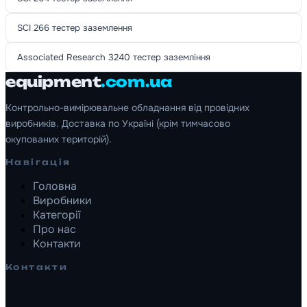
SCI 266 тестер заземлення
Associated Research 3240 тестер заземління
equipment
.com.ua
Контрольно-вимірювальне обладнання від провідних
виробників. Доставка по Україні (крім тимчасово
окупованих територій).
Навігація
Головна
Виробники
Категорії
Про нас
Контакти
Контакти