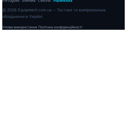
Português
·
Svenska
·
Čeština
·
Українська
© 2026 Equipment.com.ua — Тестове та вимірювальне
обладнання в Україні
Умови використання
Політика конфіденційності