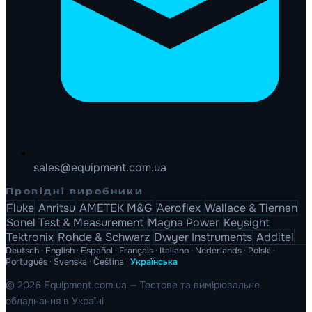
sales@equipment.com.ua
Провідні виробники
Fluke
Anritsu
AMETEK M&G
Aeroflex
Wallace & Tiernan
Sonel Test & Measurement
Magna Power
Keysight
Tektronix
Rohde & Schwarz
Dwyer Instruments
Additel
Deutsch
·
English
·
Español
·
Français
·
Italiano
·
Nederlands
·
Polski
·
Português
·
Svenska
·
Čeština
·
Українська
© 2026 Equipment.com.ua — Тестове та вимірювальне
обладнання в Україні