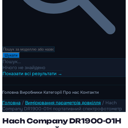
Шукати
Пошук...
Нічого не знайдено
Показати всі результати →
Головна
Виробники
Категорії
Про нас
Контакти
Головна
/
Вимірювання параметрів довкілля
/
Hach
Company DR1900-01H портативний спектрофотометр
Hach Company DR1900-01H