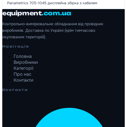
Panametrics 705-1045 дисплейна збірка з кабелем
equipment
.com.ua
Контрольно-вимірювальне обладнання від провідних
виробників. Доставка по Україні (крім тимчасово
окупованих територій).
Навігація
Головна
Виробники
Категорії
Про нас
Контакти
Контакти