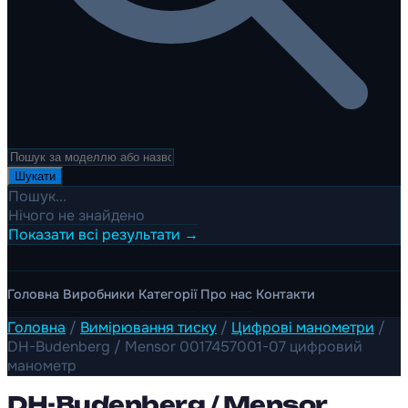
Шукати
Пошук...
Нічого не знайдено
Показати всі результати →
Головна
Виробники
Категорії
Про нас
Контакти
Головна
/
Вимірювання тиску
/
Цифрові манометри
/
DH-Budenberg / Mensor 0017457001-07 цифровий
манометр
DH-Budenberg / Mensor