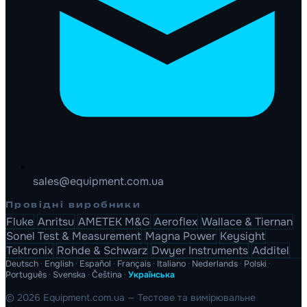
sales@equipment.com.ua
Провідні виробники
Fluke
Anritsu
AMETEK M&G
Aeroflex
Wallace & Tiernan
Sonel Test & Measurement
Magna Power
Keysight
Tektronix
Rohde & Schwarz
Dwyer Instruments
Additel
Deutsch
·
English
·
Español
·
Français
·
Italiano
·
Nederlands
·
Polski
·
Português
·
Svenska
·
Čeština
·
Українська
© 2026 Equipment.com.ua — Тестове та вимірювальне