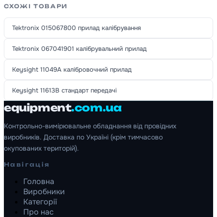
СХОЖІ ТОВАРИ
Tektronix 015067800 прилад калібрування
Tektronix 067041901 калібрувальний прилад
Keysight 11049A калібровочний прилад
Keysight 11613B стандарт передачі
equipment
.com.ua
Контрольно-вимірювальне обладнання від провідних
виробників. Доставка по Україні (крім тимчасово
окупованих територій).
Навігація
Головна
Виробники
Категорії
Про нас