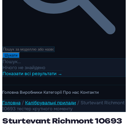
Шукати
Пошук...
Нічого не знайдено
Показати всі результати →
Головна
Виробники
Категорії
Про нас
Контакти
Головна
/
Калібрувальні прилади
/
Sturtevant Richmont
10693 тестер крутного моменту
Sturtevant Richmont 10693