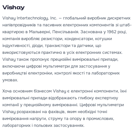
Vishay
Vishay Intertechnology, Inc. — глобальний виробник дискретних
напівпровідників та пасивних електронних компонентів зі штаб-
квартирою в Мальверні, Пенсільванія. Заснована у 1962 році,
компанія виробляє резистори, конденсатори, котушки
індуктивності, діоди, транзистори та датчики, що
використовуються практично в усіх електронних системах.
Vishay також пропонує прецизійні вимірювальні прилади,
включаючи цифрові мультиметри для застосування у
виробництві електроніки, контролі якості та лабораторних
умовах.
Хоча основним бізнесом Vishay є електронні компоненти, їхні
вимірювальні прилади відображають глибоку експертизу
компанії у прецизійному вимірюванні. Цифрові мультиметри
Vishay розраховані на фахівців, яким необхідні точні
вимірювання напруги, струму та опору в промислових,
лабораторних і польових застосуваннях.