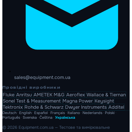
sales@equipment.com.ua
Провідні виробники
Fluke
Anritsu
AMETEK M&G
Aeroflex
Wallace & Tiernan
Sonel Test & Measurement
Magna Power
Keysight
Tektronix
Rohde & Schwarz
Dwyer Instruments
Additel
Deutsch
·
English
·
Español
·
Français
·
Italiano
·
Nederlands
·
Polski
·
Português
·
Svenska
·
Čeština
·
Українська
© 2026 Equipment.com.ua — Тестове та вимірювальне