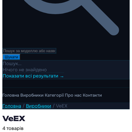
Шукати
Пошук...
Нічого не знайдено
Показати всі результати →
Головна
Виробники
Категорії
Про нас
Контакти
Головна
/
Виробники
/
VeEX
VeEX
4 товарів