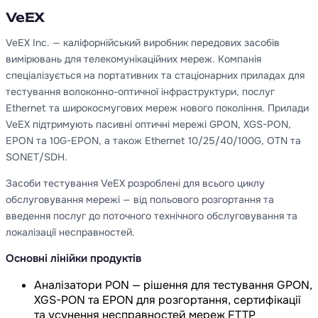
VeEX
VeEX Inc. — каліфорнійський виробник передових засобів
вимірювань для телекомунікаційних мереж. Компанія
спеціалізується на портативних та стаціонарних приладах для
тестування волоконно-оптичної інфраструктури, послуг
Ethernet та широкосмугових мереж нового покоління. Прилади
VeEX підтримують пасивні оптичні мережі GPON, XGS-PON,
EPON та 10G-EPON, а також Ethernet 10/25/40/100G, OTN та
SONET/SDH.
Засоби тестування VeEX розроблені для всього циклу
обслуговування мережі — від польового розгортання та
введення послуг до поточного технічного обслуговування та
локалізації несправностей.
Основні лінійки продуктів
Аналізатори PON — рішення для тестування GPON,
XGS-PON та EPON для розгортання, сертифікації
та усунення несправностей мереж FTTP