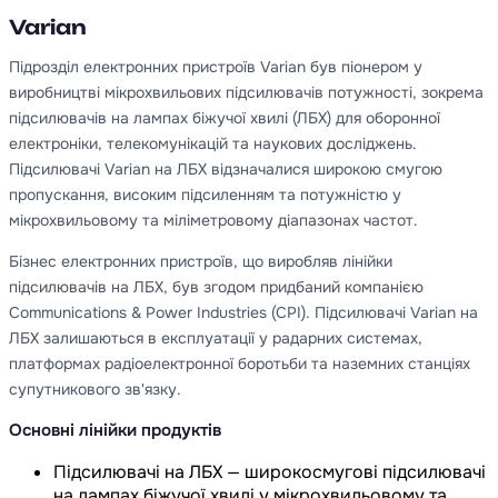
Varian
Підрозділ електронних пристроїв Varian був піонером у
виробництві мікрохвильових підсилювачів потужності, зокрема
підсилювачів на лампах біжучої хвилі (ЛБХ) для оборонної
електроніки, телекомунікацій та наукових досліджень.
Підсилювачі Varian на ЛБХ відзначалися широкою смугою
пропускання, високим підсиленням та потужністю у
мікрохвильовому та міліметровому діапазонах частот.
Бізнес електронних пристроїв, що виробляв лінійки
підсилювачів на ЛБХ, був згодом придбаний компанією
Communications & Power Industries (CPI). Підсилювачі Varian на
ЛБХ залишаються в експлуатації у радарних системах,
платформах радіоелектронної боротьби та наземних станціях
супутникового зв'язку.
Основні лінійки продуктів
Підсилювачі на ЛБХ — широкосмугові підсилювачі
на лампах біжучої хвилі у мікрохвильовому та