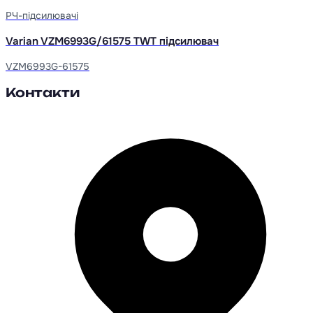
РЧ-підсилювачі
Varian VZM6993G/61575 TWT підсилювач
VZM6993G-61575
Контакти