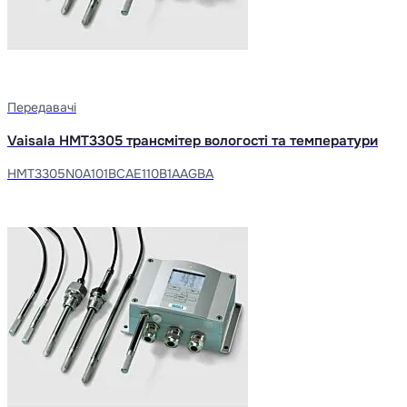
Передавачі
Vaisala HMT3305 трансмітер вологості та температури
HMT3305N0A101BCAE110B1AAGBA