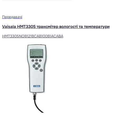
Передавачі
Vaisala HMT3305 трансмітер вологості та температури
HMT3305NOB121BCAB100B1ACABA