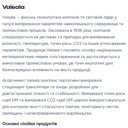
Vaisala
Vaisala — фінська технологічна компанія та світовий лідер у
галузі вимірювання параметрів навколишнього середовища та
промислових процесів. Заснована в 1936 році, компанія
спеціалізується на датчиках та приладах для вимірювання
вологості, температури, точки роси, CO2 та інших атмосферних
параметрів. Продукція Vaisala становить основу національних
метеорологічних мереж спостереження та застосовується у
вимогливих промислових умовах, де точні екологічні дані
безпосередньо впливають на якість продукції.
Асортимент Vaisala охоплює портативні вимірювачі,
стаціонарні трансмітери та зонди, розроблені для
довгострокової точності та стабільності. Вимірювачі точки роси
серії DM та вимірювачі CO2 серії GM широко використовуються
для контролю якості стиснутого повітря, моніторингу чистих
приміщень і напівпровідникового виробництва.
Основні лінійки продуктів