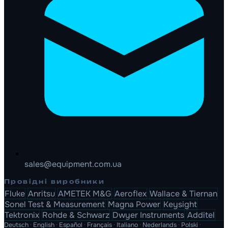
sales@equipment.com.ua
Провідні виробники
Fluke
Anritsu
AMETEK M&G
Aeroflex
Wallace & Tiernan
Sonel Test & Measurement
Magna Power
Keysight
Tektronix
Rohde & Schwarz
Dwyer Instruments
Additel
Deutsch
·
English
·
Español
·
Français
·
Italiano
·
Nederlands
·
Polski
·