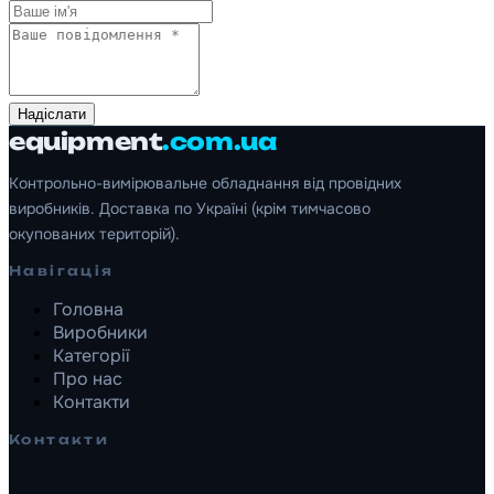
Надіслати
equipment
.com.ua
Контрольно-вимірювальне обладнання від провідних
виробників. Доставка по Україні (крім тимчасово
окупованих територій).
Навігація
Головна
Виробники
Категорії
Про нас
Контакти
Контакти