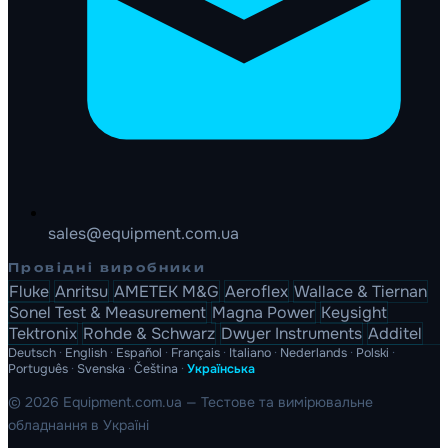
sales@equipment.com.ua
Провідні виробники
Fluke
Anritsu
AMETEK M&G
Aeroflex
Wallace & Tiernan
Sonel Test & Measurement
Magna Power
Keysight
Tektronix
Rohde & Schwarz
Dwyer Instruments
Additel
Deutsch
·
English
·
Español
·
Français
·
Italiano
·
Nederlands
·
Polski
·
Português
·
Svenska
·
Čeština
·
Українська
© 2026 Equipment.com.ua — Тестове та вимірювальне
обладнання в Україні