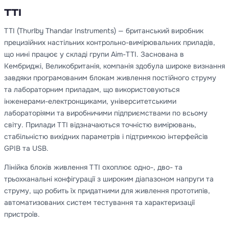
TTI
TTI (Thurlby Thandar Instruments) — британський виробник
прецизійних настільних контрольно-вимірювальних приладів,
що нині працює у складі групи Aim-TTI. Заснована в
Кембриджі, Великобританія, компанія здобула широке визнання
завдяки програмованим блокам живлення постійного струму
та лабораторним приладам, що використовуються
інженерами-електронщиками, університетськими
лабораторіями та виробничими підприємствами по всьому
світу. Прилади TTI відзначаються точністю вимірювань,
стабільністю вихідних параметрів і підтримкою інтерфейсів
GPIB та USB.
Лінійка блоків живлення TTI охоплює одно-, дво- та
трьохканальні конфігурації з широким діапазоном напруги та
струму, що робить їх придатними для живлення прототипів,
автоматизованих систем тестування та характеризації
пристроїв.