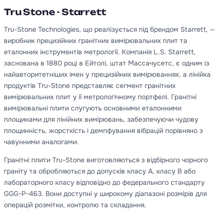
Tru Stone - Starrett
Tru-Stone Technologies, що реалізується під брендом Starrett, —
виробник прецизійних гранітних вимірювальних плит та
еталонних інструментів метрології. Компанія L.S. Starrett,
заснована в 1880 році в Ейтолі, штат Массачусетс, є одним із
найавторитетніших імен у прецизійних вимірюваннях, а лінійка
продуктів Tru-Stone представляє сегмент гранітних
вимірювальних плит у її метрологічному портфелі. Гранітні
вимірювальні плити слугують основними еталонними
площинами для лінійних вимірювань, забезпечуючи чудову
площинність, жорсткість і демпфування вібрацій порівняно з
чавунними аналогами.
Гранітні плити Tru-Stone виготовляються з відбірного чорного
граніту та обробляються до допусків класу A, класу B або
лабораторного класу відповідно до федерального стандарту
GGG-P-463. Вони доступні у широкому діапазоні розмірів для
операцій розмітки, контролю та складання.