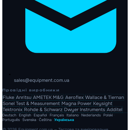
sales@equipment.com.ua
Провідні виробники
Fluke
Anritsu
AMETEK M&G
Aeroflex
Wallace & Tiernan
Sonel Test & Measurement
Magna Power
Keysight
Tektronix
Rohde & Schwarz
Dwyer Instruments
Additel
Deutsch
·
English
·
Español
·
Français
·
Italiano
·
Nederlands
·
Polski
·
Português
·
Svenska
·
Čeština
·
Українська
© 2026 Equipment.com.ua — Тестове та вимірювальне