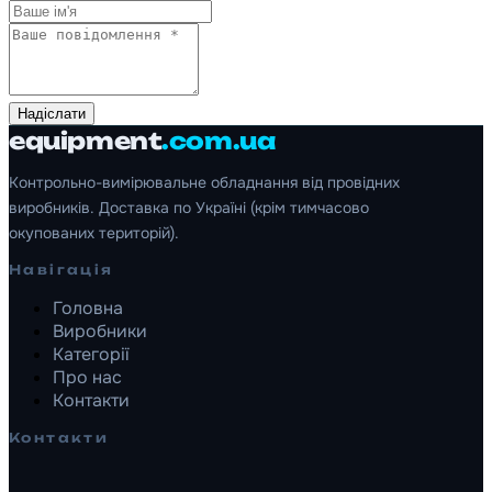
Надіслати
equipment
.com.ua
Контрольно-вимірювальне обладнання від провідних
виробників. Доставка по Україні (крім тимчасово
окупованих територій).
Навігація
Головна
Виробники
Категорії
Про нас
Контакти
Контакти