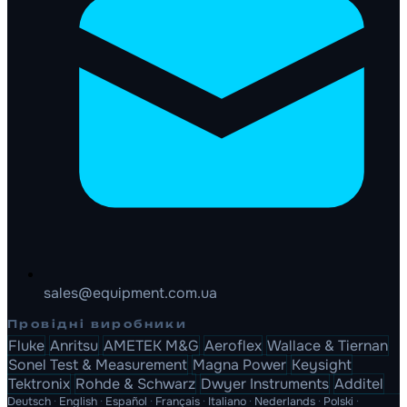
sales@equipment.com.ua
Провідні виробники
Fluke
Anritsu
AMETEK M&G
Aeroflex
Wallace & Tiernan
Sonel Test & Measurement
Magna Power
Keysight
Tektronix
Rohde & Schwarz
Dwyer Instruments
Additel
Deutsch
·
English
·
Español
·
Français
·
Italiano
·
Nederlands
·
Polski
·