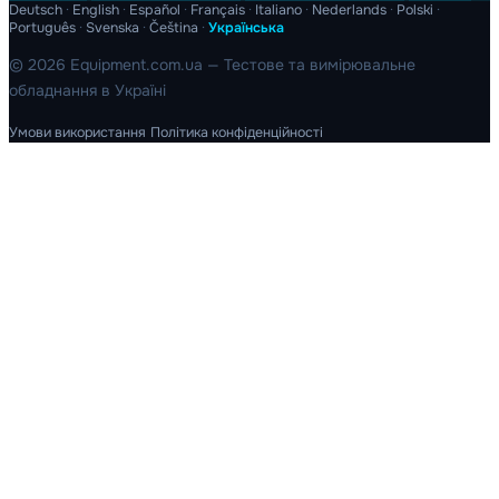
Deutsch
·
English
·
Español
·
Français
·
Italiano
·
Nederlands
·
Polski
·
Português
·
Svenska
·
Čeština
·
Українська
© 2026 Equipment.com.ua — Тестове та вимірювальне
обладнання в Україні
Умови використання
Політика конфіденційності