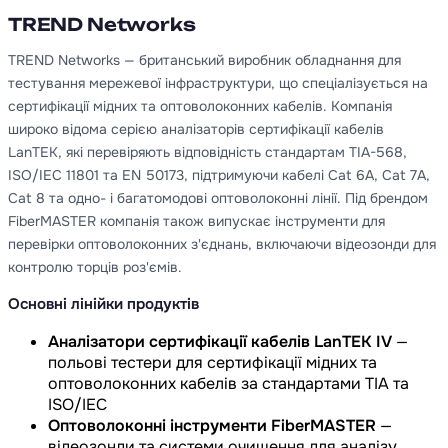
TREND Networks
TREND Networks — британський виробник обладнання для
тестування мережевої інфраструктури, що спеціалізується на
сертифікації мідних та оптоволоконних кабелів. Компанія
широко відома серією аналізаторів сертифікації кабелів
LanTEK, які перевіряють відповідність стандартам TIA-568,
ISO/IEC 11801 та EN 50173, підтримуючи кабелі Cat 6A, Cat 7A,
Cat 8 та одно- і багатомодові оптоволоконні лінії. Під брендом
FiberMASTER компанія також випускає інструменти для
перевірки оптоволоконних з'єднань, включаючи відеозонди для
контролю торців роз'ємів.
Основні лінійки продуктів
Аналізатори сертифікації кабелів LanTEK IV
—
польові тестери для сертифікації мідних та
оптоволоконних кабелів за стандартами TIA та
ISO/IEC
Оптоволоконні інструменти FiberMASTER
—
відеозонди та системи очищення для аналізу