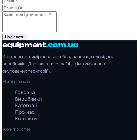
Надіслати
equipment
.com.ua
Контрольно-вимірювальне обладнання від провідних
виробників. Доставка по Україні (крім тимчасово
окупованих територій).
Навігація
Головна
Виробники
Категорії
Про нас
Контакти
Контакти