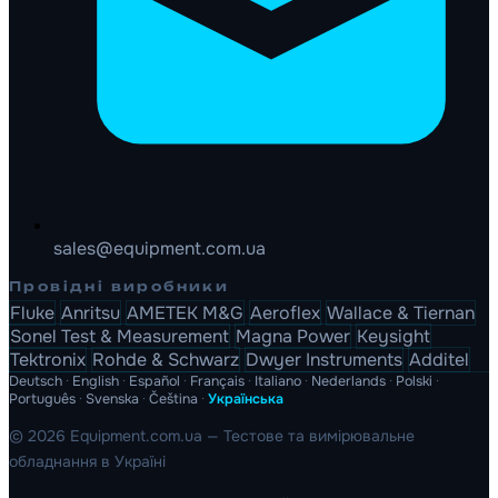
sales@equipment.com.ua
Провідні виробники
Fluke
Anritsu
AMETEK M&G
Aeroflex
Wallace & Tiernan
Sonel Test & Measurement
Magna Power
Keysight
Tektronix
Rohde & Schwarz
Dwyer Instruments
Additel
Deutsch
·
English
·
Español
·
Français
·
Italiano
·
Nederlands
·
Polski
·
Português
·
Svenska
·
Čeština
·
Українська
© 2026 Equipment.com.ua — Тестове та вимірювальне
обладнання в Україні