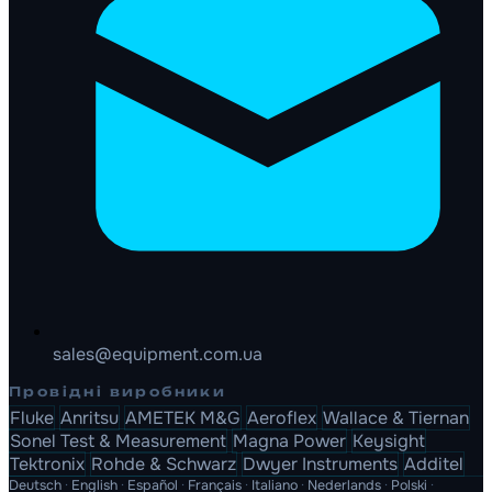
sales@equipment.com.ua
Провідні виробники
Fluke
Anritsu
AMETEK M&G
Aeroflex
Wallace & Tiernan
Sonel Test & Measurement
Magna Power
Keysight
Tektronix
Rohde & Schwarz
Dwyer Instruments
Additel
Deutsch
·
English
·
Español
·
Français
·
Italiano
·
Nederlands
·
Polski
·