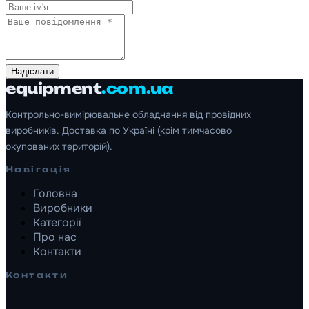
Надіслати
equipment
.com.ua
Контрольно-вимірювальне обладнання від провідних
виробників. Доставка по Україні (крім тимчасово
окупованих територій).
Навігація
Головна
Виробники
Категорії
Про нас
Контакти
Контакти