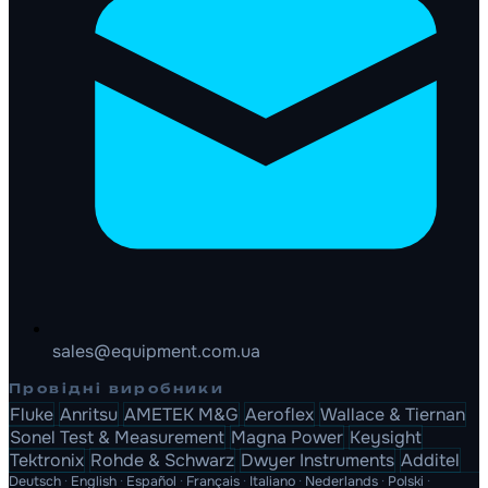
sales@equipment.com.ua
Провідні виробники
Fluke
Anritsu
AMETEK M&G
Aeroflex
Wallace & Tiernan
Sonel Test & Measurement
Magna Power
Keysight
Tektronix
Rohde & Schwarz
Dwyer Instruments
Additel
Deutsch
·
English
·
Español
·
Français
·
Italiano
·
Nederlands
·
Polski
·