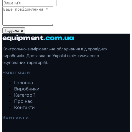
Надіслати
equipment
.com.ua
Контрольно-вимірювальне обладнання від провідних
виробників. Доставка по Україні (крім тимчасово
окупованих територій).
Навігація
Головна
Виробники
Категорії
Про нас
Контакти
Контакти