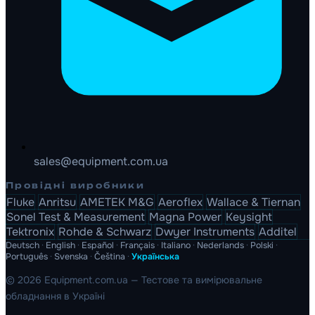
sales@equipment.com.ua
Провідні виробники
Fluke
Anritsu
AMETEK M&G
Aeroflex
Wallace & Tiernan
Sonel Test & Measurement
Magna Power
Keysight
Tektronix
Rohde & Schwarz
Dwyer Instruments
Additel
Deutsch
·
English
·
Español
·
Français
·
Italiano
·
Nederlands
·
Polski
·
Português
·
Svenska
·
Čeština
·
Українська
© 2026 Equipment.com.ua — Тестове та вимірювальне
обладнання в Україні