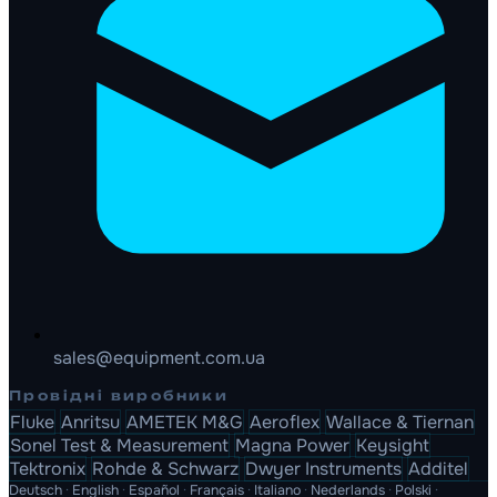
sales@equipment.com.ua
Провідні виробники
Fluke
Anritsu
AMETEK M&G
Aeroflex
Wallace & Tiernan
Sonel Test & Measurement
Magna Power
Keysight
Tektronix
Rohde & Schwarz
Dwyer Instruments
Additel
Deutsch
·
English
·
Español
·
Français
·
Italiano
·
Nederlands
·
Polski
·