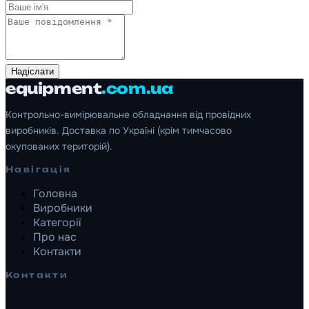
Надіслати
equipment
.com.ua
Контрольно-вимірювальне обладнання від провідних
виробників. Доставка по Україні (крім тимчасово
окупованих територій).
Навігація
Головна
Виробники
Категорії
Про нас
Контакти
Контакти