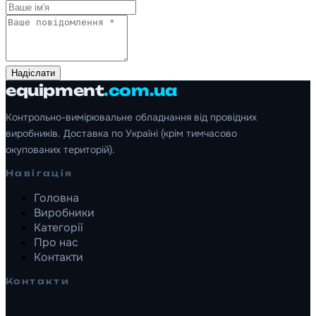
Надіслати
equipment
.com.ua
Контрольно-вимірювальне обладнання від провідних
виробників. Доставка по Україні (крім тимчасово
окупованих територій).
Навігація
Головна
Виробники
Категорії
Про нас
Контакти
Контакти