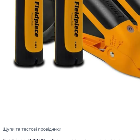
Щупи та тестові провідники