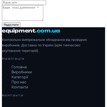
Надіслати
equipment
.com.ua
Контрольно-вимірювальне обладнання від провідних
виробників. Доставка по Україні (крім тимчасово
окупованих територій).
Навігація
Головна
Виробники
Категорії
Про нас
Контакти
Контакти