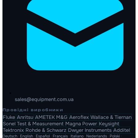
sales@equipment.com.ua
Провідні виробники
Fluke
Anritsu
AMETEK M&G
Aeroflex
Wallace & Tiernan
Sonel Test & Measurement
Magna Power
Keysight
Tektronix
Rohde & Schwarz
Dwyer Instruments
Additel
Deutsch
·
English
·
Español
·
Français
·
Italiano
·
Nederlands
·
Polski
·