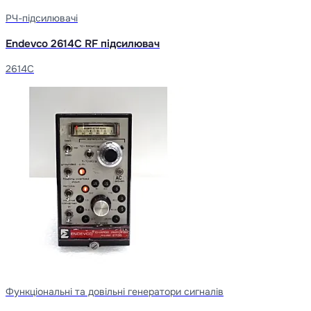
РЧ-підсилювачі
Endevco 2614C RF підсилювач
2614C
Функціональні та довільні генератори сигналів