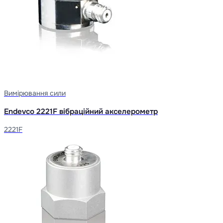
Вимірювання сили
Endevco 2221F вібраційний акселерометр
2221F