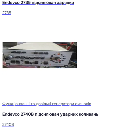
Endevco 2735 підсилювач зарядки
2735
Функціональні та довільні генератори сигналів
Endevco 2740B підсилювач ударних коливань
2740B