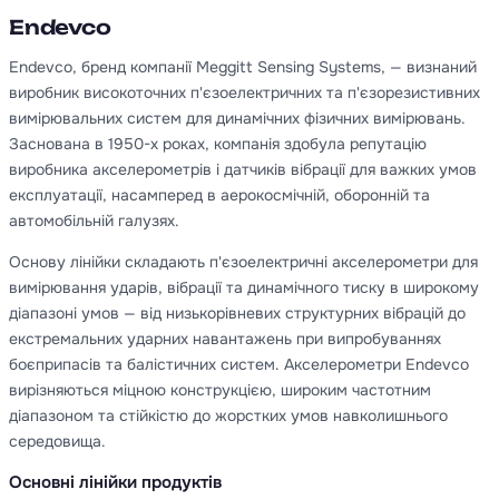
Endevco
Endevco, бренд компанії Meggitt Sensing Systems, — визнаний
виробник високоточних п'єзоелектричних та п'єзорезистивних
вимірювальних систем для динамічних фізичних вимірювань.
Заснована в 1950-х роках, компанія здобула репутацію
виробника акселерометрів і датчиків вібрації для важких умов
експлуатації, насамперед в аерокосмічній, оборонній та
автомобільній галузях.
Основу лінійки складають п'єзоелектричні акселерометри для
вимірювання ударів, вібрації та динамічного тиску в широкому
діапазоні умов — від низькорівневих структурних вібрацій до
екстремальних ударних навантажень при випробуваннях
боєприпасів та балістичних систем. Акселерометри Endevco
вирізняються міцною конструкцією, широким частотним
діапазоном та стійкістю до жорстких умов навколишнього
середовища.
Основні лінійки продуктів