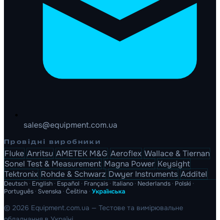
sales@equipment.com.ua
Провідні виробники
Fluke
Anritsu
AMETEK M&G
Aeroflex
Wallace & Tiernan
Sonel Test & Measurement
Magna Power
Keysight
Tektronix
Rohde & Schwarz
Dwyer Instruments
Additel
Deutsch
·
English
·
Español
·
Français
·
Italiano
·
Nederlands
·
Polski
·
Português
·
Svenska
·
Čeština
·
Українська
© 2026 Equipment.com.ua — Тестове та вимірювальне
обладнання в Україні