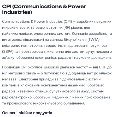
CPI (Communications & Power
Industries)
Communications & Power Industries (CPI) — виробник потужних
мікрохвильових та радіочастотних (RF) рішень для
найвимогливіших електронних систем. Компанія розробляє та
виготовляє підсилювачі на лампах біжучої хвилі (TWTA),
клістрони, магнетрони, твердотільні підсилювачі потужності
(SSPA) та перетворювачі живлення для систем супутникового
зв'язку, оборонної електроніки, радарів і наукових досліджень.
Продукція CPI охоплює широкий діапазон частот — від UHF до
міліметрових хвиль — з потужністю від одиниць ват до кількох
мегават. Електронні прилади та підсилювальні системи
компанії є ключовими компонентами наземних і бортових
радарів, наземних станцій супутникового зв'язку, систем
радіоелектронної боротьби, медичних лінійних прискорювачів
та промислового мікрохвильового обладнання.
Основні лінійки продуктів