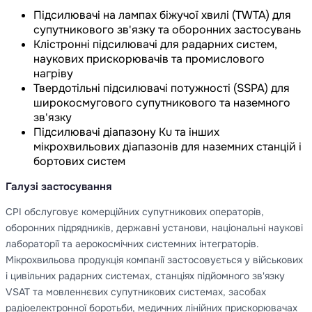
Підсилювачі на лампах біжучої хвилі (TWTA) для
супутникового зв'язку та оборонних застосувань
Клістронні підсилювачі для радарних систем,
наукових прискорювачів та промислового
нагріву
Твердотільні підсилювачі потужності (SSPA) для
широкосмугового супутникового та наземного
зв'язку
Підсилювачі діапазону Ku та інших
мікрохвильових діапазонів для наземних станцій і
бортових систем
Галузі застосування
CPI обслуговує комерційних супутникових операторів,
оборонних підрядників, державні установи, національні наукові
лабораторії та аерокосмічних системних інтеграторів.
Мікрохвильова продукція компанії застосовується у військових
і цивільних радарних системах, станціях підйомного зв'язку
VSAT та мовленнєвих супутникових системах, засобах
радіоелектронної боротьби, медичних лінійних прискорювачах