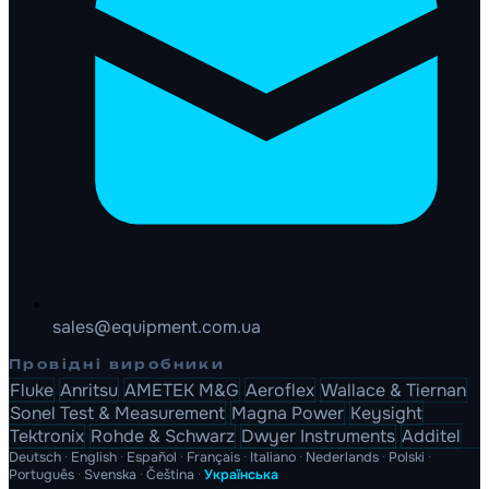
sales@equipment.com.ua
Провідні виробники
Fluke
Anritsu
AMETEK M&G
Aeroflex
Wallace & Tiernan
Sonel Test & Measurement
Magna Power
Keysight
Tektronix
Rohde & Schwarz
Dwyer Instruments
Additel
Deutsch
·
English
·
Español
·
Français
·
Italiano
·
Nederlands
·
Polski
·
Português
·
Svenska
·
Čeština
·
Українська