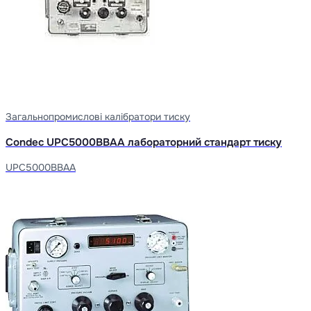
Загальнопромислові калібратори тиску
Condec UPC5000BBAA лабораторний стандарт тиску
UPC5000BBAA