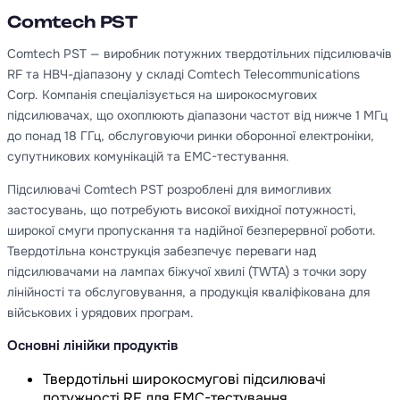
Comtech PST
Comtech PST — виробник потужних твердотільних підсилювачів
RF та НВЧ-діапазону у складі Comtech Telecommunications
Corp. Компанія спеціалізується на широкосмугових
підсилювачах, що охоплюють діапазони частот від нижче 1 МГц
до понад 18 ГГц, обслуговуючи ринки оборонної електроніки,
супутникових комунікацій та EMC-тестування.
Підсилювачі Comtech PST розроблені для вимогливих
застосувань, що потребують високої вихідної потужності,
широкої смуги пропускання та надійної безперервної роботи.
Твердотільна конструкція забезпечує переваги над
підсилювачами на лампах біжучої хвилі (TWTA) з точки зору
лінійності та обслуговування, а продукція кваліфікована для
військових і урядових програм.
Основні лінійки продуктів
Твердотільні широкосмугові підсилювачі
потужності RF для EMC-тестування