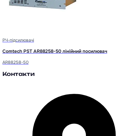
РЧ-підсилювачі
Comtech PST AR88258-50 лінійний посилювач
AR88258-50
Контакти