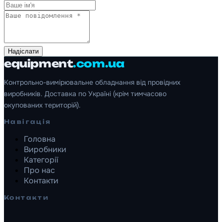
Надіслати
equipment
.com.ua
Контрольно-вимірювальне обладнання від провідних
виробників. Доставка по Україні (крім тимчасово
окупованих територій).
Навігація
Головна
Виробники
Категорії
Про нас
Контакти
Контакти