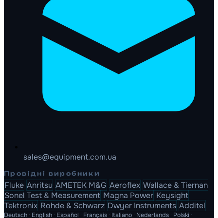
sales@equipment.com.ua
Провідні виробники
Fluke
Anritsu
AMETEK M&G
Aeroflex
Wallace & Tiernan
Sonel Test & Measurement
Magna Power
Keysight
Tektronix
Rohde & Schwarz
Dwyer Instruments
Additel
Deutsch
·
English
·
Español
·
Français
·
Italiano
·
Nederlands
·
Polski
·