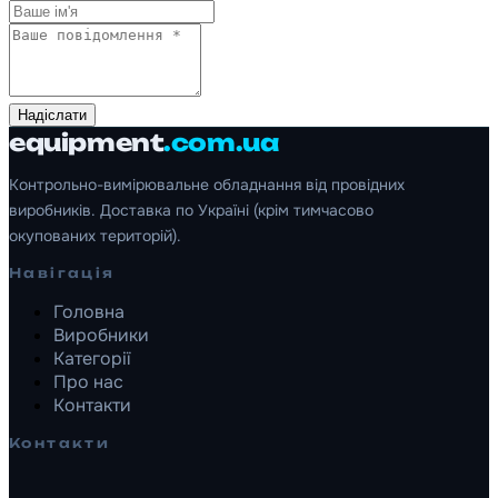
Надіслати
equipment
.com.ua
Контрольно-вимірювальне обладнання від провідних
виробників. Доставка по Україні (крім тимчасово
окупованих територій).
Навігація
Головна
Виробники
Категорії
Про нас
Контакти
Контакти