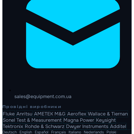
sales@equipment.com.ua
Провідні виробники
Fluke
Anritsu
AMETEK M&G
Aeroflex
Wallace & Tiernan
Sonel Test & Measurement
Magna Power
Keysight
Tektronix
Rohde & Schwarz
Dwyer Instruments
Additel
Deutsch
·
English
·
Español
·
Français
·
Italiano
·
Nederlands
·
Polski
·