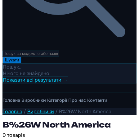
Шукати
Пошук...
Нічого не знайдено
Показати всі результати →
Головна
Виробники
Категорії
Про нас
Контакти
Головна
/
Виробники
/
B%26W North America
B%26W North America
0 товарів