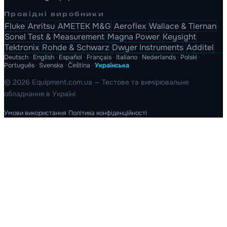
Провідні виробники
Fluke
Anritsu
AMETEK M&G
Aeroflex
Wallace & Tiernan
Sonel Test & Measurement
Magna Power
Keysight
Tektronix
Rohde & Schwarz
Dwyer Instruments
Additel
Deutsch
·
English
·
Español
·
Français
·
Italiano
·
Nederlands
·
Polski
·
Português
·
Svenska
·
Čeština
·
Українська
© 2026 Equipment.com.ua — Тестове та вимірювальне
обладнання в Україні
Умови використання
Політика конфіденційності