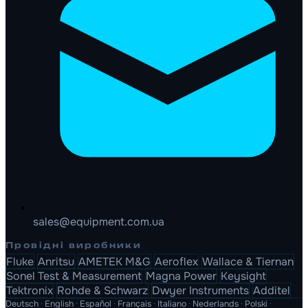
sales@equipment.com.ua
Провідні виробники
Fluke
Anritsu
AMETEK M&G
Aeroflex
Wallace & Tiernan
Sonel Test & Measurement
Magna Power
Keysight
Tektronix
Rohde & Schwarz
Dwyer Instruments
Additel
Deutsch
·
English
·
Español
·
Français
·
Italiano
·
Nederlands
·
Polski
·