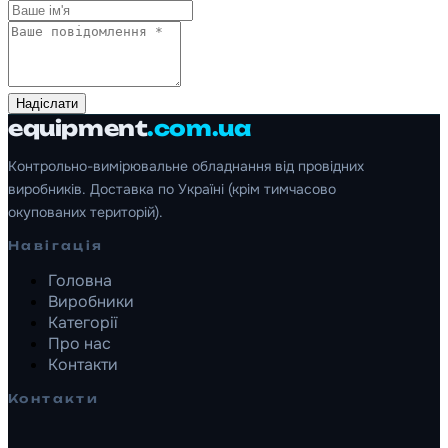
Надіслати
equipment
.com.ua
Контрольно-вимірювальне обладнання від провідних
виробників. Доставка по Україні (крім тимчасово
окупованих територій).
Навігація
Головна
Виробники
Категорії
Про нас
Контакти
Контакти