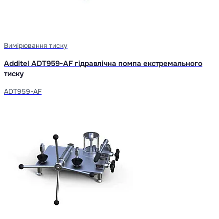
Вимірювання тиску
Additel ADT959-AF гідравлічна помпа екстремального
тиску
ADT959-AF