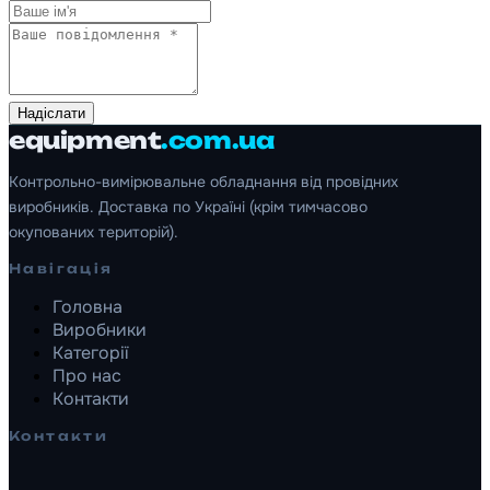
Надіслати
equipment
.com.ua
Контрольно-вимірювальне обладнання від провідних
виробників. Доставка по Україні (крім тимчасово
окупованих територій).
Навігація
Головна
Виробники
Категорії
Про нас
Контакти
Контакти