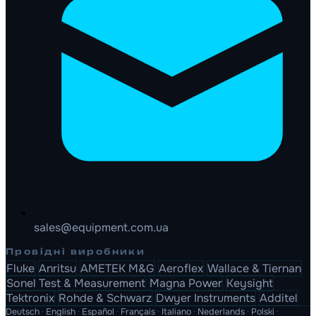
sales@equipment.com.ua
Провідні виробники
Fluke
Anritsu
AMETEK M&G
Aeroflex
Wallace & Tiernan
Sonel Test & Measurement
Magna Power
Keysight
Tektronix
Rohde & Schwarz
Dwyer Instruments
Additel
Deutsch
·
English
·
Español
·
Français
·
Italiano
·
Nederlands
·
Polski
·