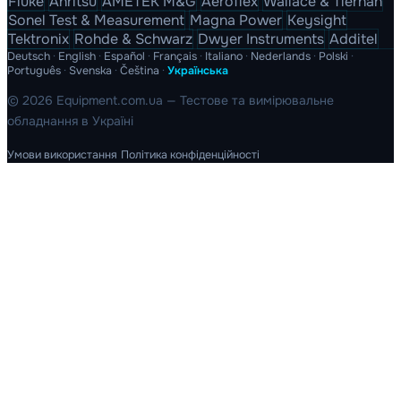
Fluke
Anritsu
AMETEK M&G
Aeroflex
Wallace & Tiernan
Sonel Test & Measurement
Magna Power
Keysight
Tektronix
Rohde & Schwarz
Dwyer Instruments
Additel
Deutsch
·
English
·
Español
·
Français
·
Italiano
·
Nederlands
·
Polski
·
Português
·
Svenska
·
Čeština
·
Українська
© 2026 Equipment.com.ua — Тестове та вимірювальне
обладнання в Україні
Умови використання
Політика конфіденційності