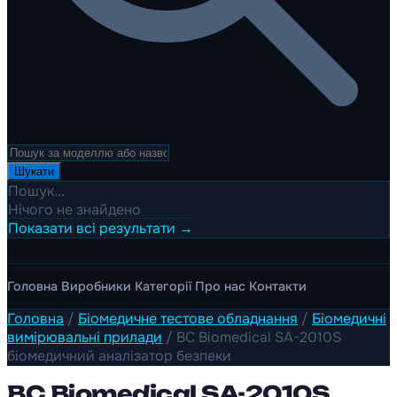
Шукати
Пошук...
Нічого не знайдено
Показати всі результати →
Головна
Виробники
Категорії
Про нас
Контакти
Головна
/
Біомедичне тестове обладнання
/
Біомедичні
вимірювальні прилади
/
BC Biomedical SA-2010S
біомедичний аналізатор безпеки
BC Biomedical SA-2010S