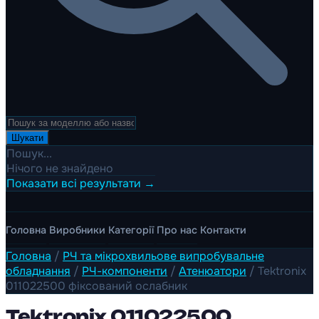
Шукати
Пошук...
Нічого не знайдено
Показати всі результати →
Головна
Виробники
Категорії
Про нас
Контакти
Головна
/
РЧ та мікрохвильове випробувальне
обладнання
/
РЧ-компоненти
/
Атенюатори
/
Tektronix
011022500 фіксований ослабник
Tektronix 011022500