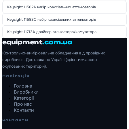
Keysight 11582A набір коаксіальних аттенюаторів
Keysight 11583C набір коаксіальних аттенюаторів
Keysight 11713A драйвер атенюатора/комутатора
equipment
.com.ua
Контрольно-вимірювальне обладнання від провідних
виробників. Доставка по Україні (крім тимчасово
окупованих територій).
Навігація
Головна
Виробники
Категорії
Про нас
Контакти
Контакти