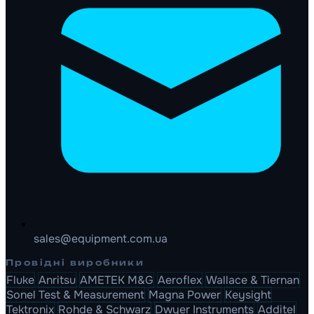
sales@equipment.com.ua
Провідні виробники
Fluke
Anritsu
AMETEK M&G
Aeroflex
Wallace & Tiernan
Sonel Test & Measurement
Magna Power
Keysight
Tektronix
Rohde & Schwarz
Dwyer Instruments
Additel