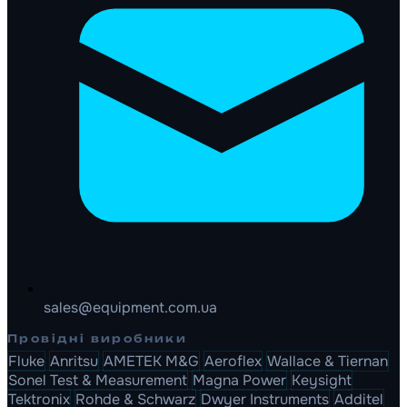
sales@equipment.com.ua
Провідні виробники
Fluke
Anritsu
AMETEK M&G
Aeroflex
Wallace & Tiernan
Sonel Test & Measurement
Magna Power
Keysight
Tektronix
Rohde & Schwarz
Dwyer Instruments
Additel