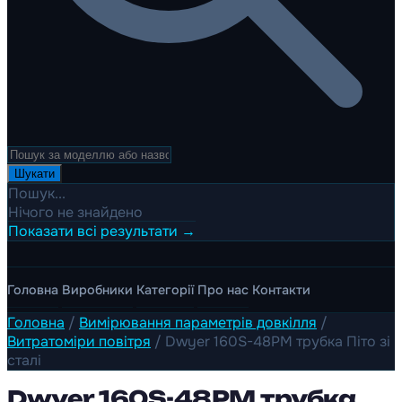
Шукати
Пошук...
Нічого не знайдено
Показати всі результати →
Головна
Виробники
Категорії
Про нас
Контакти
Головна
/
Вимірювання параметрів довкілля
/
Витратоміри повітря
/
Dwyer 160S-48PM трубка Піто зі
сталі
Dwyer 160S-48PM трубка