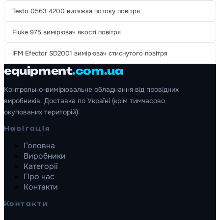
Testo 0563 4200 витяжка потоку повітря
Fluke 975 вимірювач якості повітря
IFM Efector SD2001 вимірювач стиснутого повітря
equipment
.com.ua
Контрольно-вимірювальне обладнання від провідних
виробників. Доставка по Україні (крім тимчасово
окупованих територій).
Навігація
Головна
Виробники
Категорії
Про нас
Контакти
Контакти