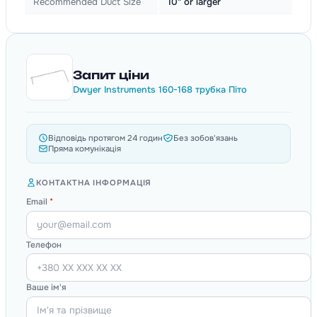
Recommended Duct Size
10" or larger
Запит ціни
Dwyer Instruments 160-168 трубка Піто
Відповідь протягом 24 годин
Без зобов'язань
Пряма комунікація
КОНТАКТНА ІНФОРМАЦІЯ
Email
*
Телефон
Ваше ім'я