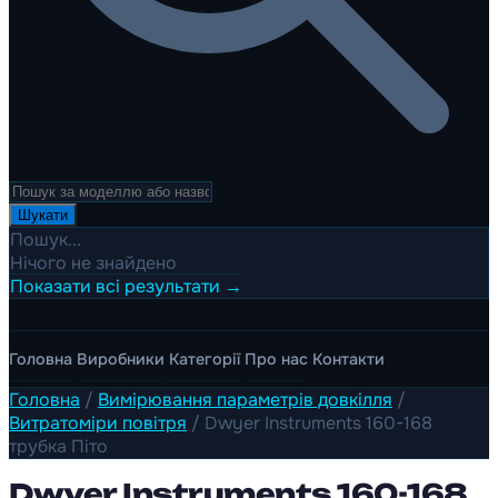
Шукати
Пошук...
Нічого не знайдено
Показати всі результати →
Головна
Виробники
Категорії
Про нас
Контакти
Головна
/
Вимірювання параметрів довкілля
/
Витратоміри повітря
/
Dwyer Instruments 160-168
трубка Піто
Dwyer Instruments 160-168