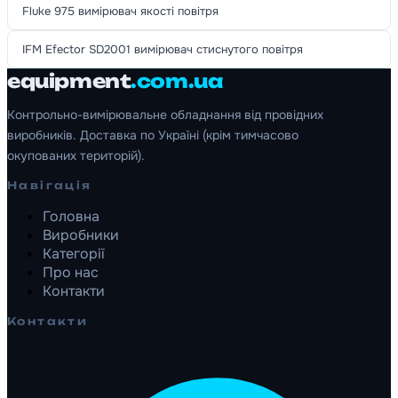
Fluke 975 вимірювач якості повітря
IFM Efector SD2001 вимірювач стиснутого повітря
equipment
.com.ua
Контрольно-вимірювальне обладнання від провідних
виробників. Доставка по Україні (крім тимчасово
окупованих територій).
Навігація
Головна
Виробники
Категорії
Про нас
Контакти
Контакти