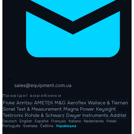
sales@equipment.com.ua
Провідні виробники
Fluke
Anritsu
AMETEK M&G
Aeroflex
Wallace & Tiernan
Sonel Test & Measurement
Magna Power
Keysight
Tektronix
Rohde & Schwarz
Dwyer Instruments
Additel
Deutsch
·
English
·
Español
·
Français
·
Italiano
·
Nederlands
·
Polski
·
Português
·
Svenska
·
Čeština
·
Українська