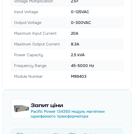
Voltage Multiplication
2.5×
Input Voltage
0-125VAC
Output Voltage
0-300VAC
Maximum Input Current
20A
Maximum Output Current
8.3A
Power Capacity
2.5 kVA
Frequency Range
45-5000 Hz
Module Number
M99403
Запит ціни
Pacific Power 134350 модуль магнітики
однофазного трансформатора