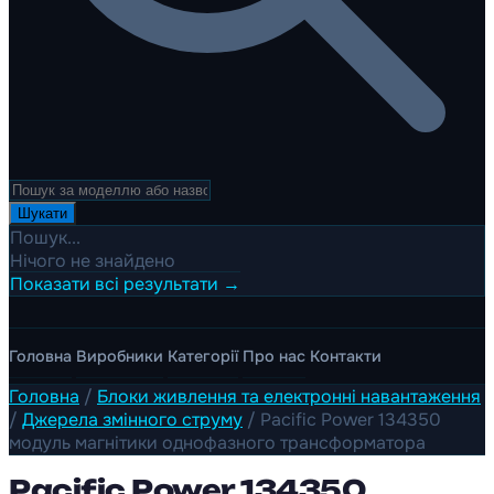
Шукати
Пошук...
Нічого не знайдено
Показати всі результати →
Головна
Виробники
Категорії
Про нас
Контакти
Головна
/
Блоки живлення та електронні навантаження
/
Джерела змінного струму
/
Pacific Power 134350
модуль магнітики однофазного трансформатора
Pacific Power 134350